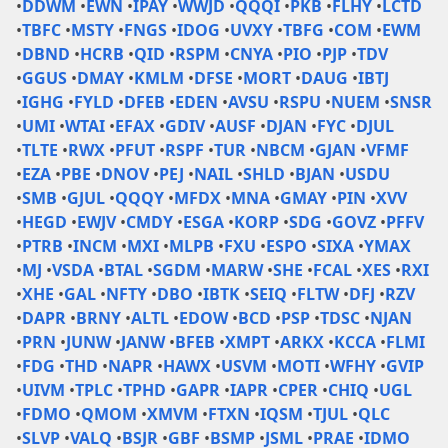
•
DDWM
•
EWN
•
IPAY
•
WWJD
•
QQQI
•
PKB
•
FLHY
•
LCTD
•
TBFC
•
MSTY
•
FNGS
•
IDOG
•
UVXY
•
TBFG
•
COM
•
EWM
•
DBND
•
HCRB
•
QID
•
RSPM
•
CNYA
•
PIO
•
PJP
•
TDV
•
GGUS
•
DMAY
•
KMLM
•
DFSE
•
MORT
•
DAUG
•
IBTJ
•
IGHG
•
FYLD
•
DFEB
•
EDEN
•
AVSU
•
RSPU
•
NUEM
•
SNSR
•
UMI
•
WTAI
•
EFAX
•
GDIV
•
AUSF
•
DJAN
•
FYC
•
DJUL
•
TLTE
•
RWX
•
PFUT
•
RSPF
•
TUR
•
NBCM
•
GJAN
•
VFMF
•
EZA
•
PBE
•
DNOV
•
PEJ
•
NAIL
•
SHLD
•
BJAN
•
USDU
•
SMB
•
GJUL
•
QQQY
•
MFDX
•
MNA
•
GMAY
•
PIN
•
XVV
•
HEGD
•
EWJV
•
CMDY
•
ESGA
•
KORP
•
SDG
•
GOVZ
•
PFFV
•
PTRB
•
INCM
•
MXI
•
MLPB
•
FXU
•
ESPO
•
SIXA
•
YMAX
•
MJ
•
VSDA
•
BTAL
•
SGDM
•
MARW
•
SHE
•
FCAL
•
XES
•
RXI
•
XHE
•
GAL
•
NFTY
•
DBO
•
IBTK
•
SEIQ
•
FLTW
•
DFJ
•
RZV
•
DAPR
•
BRNY
•
ALTL
•
EDOW
•
BCD
•
PSP
•
TDSC
•
NJAN
•
PRN
•
JUNW
•
JANW
•
BFEB
•
XMPT
•
ARKX
•
KCCA
•
FLMI
•
FDG
•
THD
•
NAPR
•
HAWX
•
USVM
•
MOTI
•
WFHY
•
GVIP
•
UIVM
•
TPLC
•
TPHD
•
GAPR
•
IAPR
•
CPER
•
CHIQ
•
UGL
•
FDMO
•
QMOM
•
XMVM
•
FTXN
•
IQSM
•
TJUL
•
QLC
•
SLVP
•
VALQ
•
BSJR
•
GBF
•
BSMP
•
JSML
•
PRAE
•
IDMO