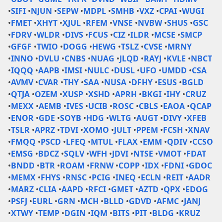
•
SIFI
•
NJUN
•
SEPW
•
MDPL
•
SMHB
•
VXZ
•
CPAI
•
WUGI
•
FMET
•
XHYT
•
XJUL
•
RFEM
•
VNSE
•
NVBW
•
SHUS
•
GSC
•
FDRV
•
WLDR
•
DIVS
•
FCUS
•
CIZ
•
ILDR
•
MCSE
•
SMCP
•
GFGF
•
TWIO
•
DOGG
•
HEWG
•
TSLZ
•
CVSE
•
MRNY
•
INNO
•
DVLU
•
CNBS
•
NUAG
•
JLQD
•
RAYJ
•
KVLE
•
NBCT
•
IQQQ
•
AAPB
•
IMSI
•
NULC
•
DUSL
•
UFO
•
UMDD
•
CSA
•
AVMV
•
CVAR
•
THY
•
SAA
•
NUSA
•
DFHY
•
ESUS
•
BGLD
•
QTJA
•
OZEM
•
XUSP
•
XSHD
•
APRH
•
BKGI
•
IHY
•
CRUZ
•
MEXX
•
AEMB
•
IVES
•
UCIB
•
ROSC
•
CBLS
•
EAOA
•
QCAP
•
ENOR
•
GDE
•
SOYB
•
HDG
•
WLTG
•
AUGT
•
DIVY
•
XFEB
•
TSLR
•
APRZ
•
TDVI
•
XOMO
•
JULT
•
PPEM
•
FCSH
•
XNAV
•
FMQQ
•
PSCD
•
LFEQ
•
MTUL
•
FLAX
•
EMM
•
QDIV
•
CCSO
•
EMSG
•
BDCZ
•
SQLV
•
WFH
•
JDVI
•
NTSE
•
VMOT
•
FDAT
•
BNDD
•
BTR
•
ROAM
•
FRNW
•
COPP
•
IDX
•
FDNI
•
GDOC
•
MEMX
•
FHYS
•
RNSC
•
PCIG
•
INEQ
•
ECLN
•
REIT
•
AADR
•
MARZ
•
CLIA
•
AAPD
•
RFCI
•
GMET
•
AZTD
•
QPX
•
EDOG
•
PSFJ
•
EURL
•
GRN
•
MCH
•
BLLD
•
GDVD
•
AFMC
•
JANJ
•
XTWY
•
TEMP
•
DGIN
•
IQM
•
BITS
•
PIT
•
BLDG
•
KRUZ