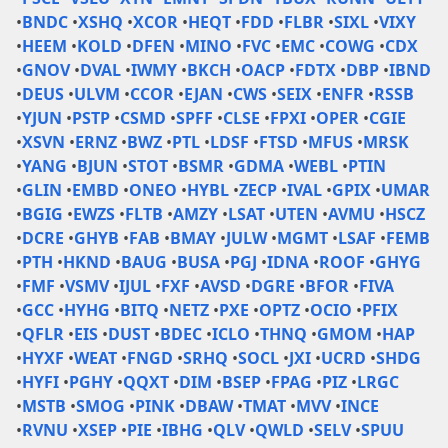
•
BNDC
•
XSHQ
•
XCOR
•
HEQT
•
FDD
•
FLBR
•
SIXL
•
VIXY
•
HEEM
•
KOLD
•
DFEN
•
MINO
•
FVC
•
EMC
•
COWG
•
CDX
•
GNOV
•
DVAL
•
IWMY
•
BKCH
•
OACP
•
FDTX
•
DBP
•
IBND
•
DEUS
•
ULVM
•
CCOR
•
EJAN
•
CWS
•
SEIX
•
ENFR
•
RSSB
•
YJUN
•
PSTP
•
CSMD
•
SPFF
•
CLSE
•
FPXI
•
OPER
•
CGIE
•
XSVN
•
ERNZ
•
BWZ
•
PTL
•
LDSF
•
FTSD
•
MFUS
•
MRSK
•
YANG
•
BJUN
•
STOT
•
BSMR
•
GDMA
•
WEBL
•
PTIN
•
GLIN
•
EMBD
•
ONEO
•
HYBL
•
ZECP
•
IVAL
•
GPIX
•
UMAR
•
BGIG
•
EWZS
•
FLTB
•
AMZY
•
LSAT
•
UTEN
•
AVMU
•
HSCZ
•
DCRE
•
GHYB
•
FAB
•
BMAY
•
JULW
•
MGMT
•
LSAF
•
FEMB
•
PTH
•
HKND
•
BAUG
•
BUSA
•
PGJ
•
IDNA
•
ROOF
•
GHYG
•
FMF
•
VSMV
•
IJUL
•
FXF
•
AVSD
•
DGRE
•
BFOR
•
FIVA
•
GCC
•
HYHG
•
BITQ
•
NETZ
•
PXE
•
OPTZ
•
OCIO
•
PFIX
•
QFLR
•
EIS
•
DUST
•
BDEC
•
ICLO
•
THNQ
•
GMOM
•
HAP
•
HYXF
•
WEAT
•
FNGD
•
SRHQ
•
SOCL
•
JXI
•
UCRD
•
SHDG
•
HYFI
•
PGHY
•
QQXT
•
DIM
•
BSEP
•
FPAG
•
PIZ
•
LRGC
•
MSTB
•
SMOG
•
PINK
•
DBAW
•
TMAT
•
MVV
•
INCE
•
RVNU
•
XSEP
•
PIE
•
IBHG
•
QLV
•
QWLD
•
SELV
•
SPUU