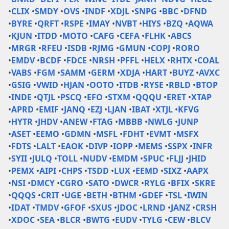
•
CLIX
•
SMDY
•
OVS
•
INDF
•
XDJL
•
SNPG
•
BBC
•
DFND
•
BYRE
•
QRFT
•
RSPE
•
IMAY
•
NVBT
•
HIYS
•
BZQ
•
AQWA
•
KJUN
•
ITDD
•
MOTO
•
CAFG
•
CEFA
•
FLHK
•
ABCS
•
MRGR
•
RFEU
•
ISDB
•
RJMG
•
GMUN
•
COPJ
•
RORO
•
EMDV
•
BCDF
•
FDCE
•
NRSH
•
PFFL
•
HELX
•
RHTX
•
COAL
•
VABS
•
FGM
•
SAMM
•
GERM
•
XDJA
•
HART
•
BUYZ
•
AVXC
•
GSIG
•
VWID
•
HJAN
•
OOTO
•
ITDB
•
RYSE
•
RBLD
•
BTOP
•
INDE
•
QTJL
•
PSCQ
•
EFO
•
STXM
•
QQQU
•
ERET
•
XTAP
•
APRD
•
EMIF
•
JANQ
•
EZJ
•
LJAN
•
IBAT
•
XTJL
•
KFVG
•
HYTR
•
JHDV
•
ANEW
•
FTAG
•
MBBB
•
NWLG
•
JUNP
•
ASET
•
EEMO
•
GDMN
•
MSFL
•
FDHT
•
EVMT
•
MSFX
•
FDTS
•
LALT
•
EAOK
•
DIVP
•
IOPP
•
MEMS
•
SSPX
•
INFR
•
SYII
•
JULQ
•
TOLL
•
NUDV
•
EMDM
•
SPUC
•
FLJJ
•
JHID
•
PEMX
•
AIPI
•
CHPS
•
TSDD
•
LUX
•
EEMD
•
SIXZ
•
AAPX
•
NSI
•
DMCY
•
CGRO
•
SATO
•
DWCR
•
RYLG
•
BFIX
•
SKRE
•
QQQS
•
CRIT
•
UGE
•
BETH
•
BTHM
•
GDEF
•
TSL
•
IWIN
•
IDAT
•
TMDV
•
GFOF
•
SXUS
•
JDOC
•
LRND
•
JANZ
•
CRSH
•
XDOC
•
SEA
•
BLCR
•
BWTG
•
EUDV
•
TYLG
•
CEW
•
BLCV