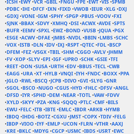
•
ICSH
•
EWY
•
VCR
•
GBIL
•
FNGU
•
FPE
•
EWT
•
VIS
•
SPMB
•
PDBC
•
IHI
•
DFCF
•
IXN
•
FIXD
•
VWOB
•
IEUR
•
XLG
•
DXJ
•
GDXJ
•
VONE
•
IGM
•
SPHY
•
SPGP
•
PBUS
•
VOOV
•
FXI
•
SJNK
•
BBAX
•
SDVY
•
XMHQ
•
DSI
•
ACWX
•
AVDE
•
SPTS
•
BUFR
•
EEMV
•
SPXL
•
EWZ
•
BOND
•
VUSB
•
JQUA
•
PGX
•
ESGE
•
ACWV
•
DFAE
•
JMBS
•
NVDL
•
BBIN
•
LMBS
•
SCHC
•
VOX
•
ISTB
•
DLN
•
IDV
•
IXJ
•
RSPT
•
QTEC
•
FDL
•
BSCP
•
DFEM
•
FEZ
•
VSGX
•
TBIL
•
SHM
•
CGGO
•
AVLV
•
JHMM
•
FV
•
XOP
•
SLYV
•
EPI
•
IGF
•
UPRO
•
SCHK
•
GSIE
•
TFI
•
REET
•
DON
•
SUSA
•
URTH
•
EDV
•
BBUS
•
TECL
•
CWB
•
EAGG
•
URA
•
XT
•
HYLB
•
VNQI
•
IYH
•
FNDC
•
BOXX
•
PPA
•
JGLO
•
RWL
•
BSCQ
•
JCPB
•
DIVO
•
GVI
•
SLYG
•
GNR
•
SGOL
•
BSCO
•
NUGO
•
CGUS
•
HYD
•
FHLC
•
DFSV
•
ANGL
•
DFSD
•
IYR
•
SPHD
•
DEM
•
NEAR
•
TOTL
•
VAW
•
FDVV
•
XYLD
•
SKYY
•
PZA
•
KNG
•
SQQQ
•
PTLC
•
CMF
•
BILS
•
EWU
•
FELC
•
ITB
•
IBTE
•
EMLC
•
IBDR
•
ARKB
•
HYMB
•
IBDQ
•
IHDG
•
BOTZ
•
CGXU
•
JMST
•
COPX
•
TDIV
•
FELG
•
IBDP
•
VIOO
•
IYF
•
EMLP
•
UCON
•
FLRN
•
VTHR
•
AAXJ
•
KRE
•
BKLC
•
MDYG
•
CGCP
•
USMC
•
IBDS
•
USRT
•
EWC