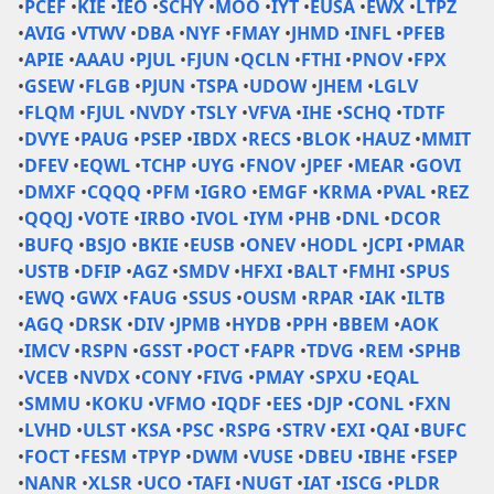
•
PCEF
•
KIE
•
IEO
•
SCHY
•
MOO
•
IYT
•
EUSA
•
EWX
•
LTPZ
•
AVIG
•
VTWV
•
DBA
•
NYF
•
FMAY
•
JHMD
•
INFL
•
PFEB
•
APIE
•
AAAU
•
PJUL
•
FJUN
•
QCLN
•
FTHI
•
PNOV
•
FPX
•
GSEW
•
FLGB
•
PJUN
•
TSPA
•
UDOW
•
JHEM
•
LGLV
•
FLQM
•
FJUL
•
NVDY
•
TSLY
•
VFVA
•
IHE
•
SCHQ
•
TDTF
•
DVYE
•
PAUG
•
PSEP
•
IBDX
•
RECS
•
BLOK
•
HAUZ
•
MMIT
•
DFEV
•
EQWL
•
TCHP
•
UYG
•
FNOV
•
JPEF
•
MEAR
•
GOVI
•
DMXF
•
CQQQ
•
PFM
•
IGRO
•
EMGF
•
KRMA
•
PVAL
•
REZ
•
QQQJ
•
VOTE
•
IRBO
•
IVOL
•
IYM
•
PHB
•
DNL
•
DCOR
•
BUFQ
•
BSJO
•
BKIE
•
EUSB
•
ONEV
•
HODL
•
JCPI
•
PMAR
•
USTB
•
DFIP
•
AGZ
•
SMDV
•
HFXI
•
BALT
•
FMHI
•
SPUS
•
EWQ
•
GWX
•
FAUG
•
SSUS
•
OUSM
•
RPAR
•
IAK
•
ILTB
•
AGQ
•
DRSK
•
DIV
•
JPMB
•
HYDB
•
PPH
•
BBEM
•
AOK
•
IMCV
•
RSPN
•
GSST
•
POCT
•
FAPR
•
TDVG
•
REM
•
SPHB
•
VCEB
•
NVDX
•
CONY
•
FIVG
•
PMAY
•
SPXU
•
EQAL
•
SMMU
•
KOKU
•
VFMO
•
IQDF
•
EES
•
DJP
•
CONL
•
FXN
•
LVHD
•
ULST
•
KSA
•
PSC
•
RSPG
•
STRV
•
EXI
•
QAI
•
BUFC
•
FOCT
•
FESM
•
TPYP
•
DWM
•
VUSE
•
DBEU
•
IBHE
•
FSEP
•
NANR
•
XLSR
•
UCO
•
TAFI
•
NUGT
•
IAT
•
ISCG
•
PLDR