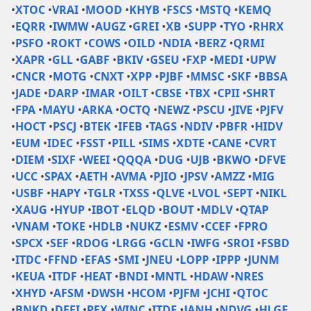
•
XTOC
•
VRAI
•
MOOD
•
KHYB
•
FSCS
•
MSTQ
•
KEMQ
•
EQRR
•
IWMW
•
AUGZ
•
GREI
•
XB
•
SUPP
•
TYO
•
RHRX
•
PSFO
•
ROKT
•
COWS
•
OILD
•
NDIA
•
BERZ
•
QRMI
•
XAPR
•
GLL
•
GABF
•
BKIV
•
GSEU
•
FXP
•
MEDI
•
UPW
•
CNCR
•
MOTG
•
CNXT
•
XPP
•
PJBF
•
MMSC
•
SKF
•
BBSA
•
JADE
•
DARP
•
IMAR
•
OILT
•
CBSE
•
TBX
•
CPII
•
SHRT
•
FPA
•
MAYU
•
ARKA
•
OCTQ
•
NEWZ
•
PSCU
•
JIVE
•
PJFV
•
HOCT
•
PSCJ
•
BTEK
•
IFEB
•
TAGS
•
NDIV
•
PBFR
•
HIDV
•
EUM
•
IDEC
•
FSST
•
PILL
•
SIMS
•
XDTE
•
CANE
•
CVRT
•
DIEM
•
SIXF
•
WEEI
•
QQQA
•
DUG
•
UJB
•
BKWO
•
DFVE
•
UCC
•
SPAX
•
AETH
•
AVMA
•
PJIO
•
JPSV
•
AMZZ
•
MIG
•
USBF
•
HAPY
•
TGLR
•
TXSS
•
QLVE
•
LVOL
•
SEPT
•
NIKL
•
XAUG
•
HYUP
•
IBOT
•
ELQD
•
BOUT
•
MDLV
•
QTAP
•
VNAM
•
TOKE
•
HDLB
•
NUKZ
•
ESMV
•
CCEF
•
FPRO
•
SPCX
•
SEF
•
RDOG
•
LRGG
•
GCLN
•
IWFG
•
SROI
•
FSBD
•
ITDC
•
FFND
•
EFAS
•
SMI
•
JNEU
•
LOPP
•
IPPP
•
JUNM
•
KEUA
•
ITDF
•
HEAT
•
BNDI
•
MNTL
•
HDAW
•
NRES
•
XHYD
•
AFSM
•
DWSH
•
HCOM
•
PJFM
•
JCHI
•
QTOC
•
BNKD
•
DEFI
•
PEX
•
WINC
•
ITDE
•
JANH
•
NDVG
•
HLGE