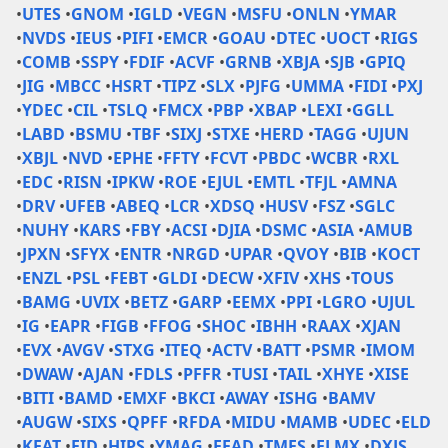
•
UTES
•
GNOM
•
IGLD
•
VEGN
•
MSFU
•
ONLN
•
YMAR
•
NVDS
•
IEUS
•
PIFI
•
EMCR
•
GOAU
•
DTEC
•
UOCT
•
RIGS
•
COMB
•
SSPY
•
FDIF
•
ACVF
•
GRNB
•
XBJA
•
SJB
•
GPIQ
•
JIG
•
MBCC
•
HSRT
•
TIPZ
•
SLX
•
PJFG
•
UMMA
•
FIDI
•
PXJ
•
YDEC
•
CIL
•
TSLQ
•
FMCX
•
PBP
•
XBAP
•
LEXI
•
GGLL
•
LABD
•
BSMU
•
TBF
•
SIXJ
•
STXE
•
HERD
•
TAGG
•
UJUN
•
XBJL
•
NVD
•
EPHE
•
FFTY
•
FCVT
•
PBDC
•
WCBR
•
RXL
•
EDC
•
RISN
•
IPKW
•
ROE
•
EJUL
•
EMTL
•
TFJL
•
AMNA
•
DRV
•
UFEB
•
ABEQ
•
LCR
•
XDSQ
•
HUSV
•
FSZ
•
SGLC
•
NUHY
•
KARS
•
FBY
•
ACSI
•
DJIA
•
DSMC
•
ASIA
•
AMUB
•
JPXN
•
SFYX
•
ENTR
•
NRGD
•
UPAR
•
QVOY
•
BIB
•
KOCT
•
ENZL
•
PSL
•
FEBT
•
GLDI
•
DECW
•
XFIV
•
XHS
•
TOUS
•
BAMG
•
UVIX
•
BETZ
•
GARP
•
EEMX
•
PPI
•
LGRO
•
UJUL
•
IG
•
EAPR
•
FIGB
•
FFOG
•
SHOC
•
IBHH
•
RAAX
•
XJAN
•
EVX
•
AVGV
•
STXG
•
ITEQ
•
ACTV
•
BATT
•
PSMR
•
IMOM
•
DWAW
•
AJAN
•
FDLS
•
PFFR
•
TUSI
•
TAIL
•
XHYE
•
XISE
•
BITI
•
BAMD
•
EMXF
•
BKCI
•
AWAY
•
ISHG
•
BAMV
•
AUGW
•
SIXS
•
QPFF
•
RFDA
•
MIDU
•
MAMB
•
UDEC
•
ELD
•
KEAT
•
FID
•
HIPS
•
YMAG
•
EFAD
•
TMFS
•
FLMX
•
DXJS