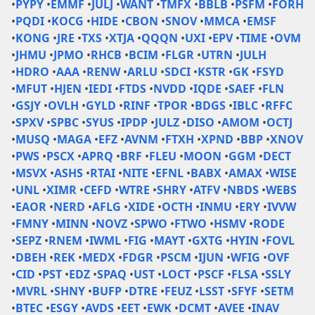
•
PYPY
•
EMMF
•
JULJ
•
WANT
•
TMFX
•
BBLB
•
PSFM
•
FORH
•
PQDI
•
KOCG
•
HIDE
•
CBON
•
SNOV
•
MMCA
•
EMSF
•
KONG
•
JRE
•
TXS
•
XTJA
•
QQQN
•
UXI
•
EPV
•
TIME
•
OVM
•
JHMU
•
JPMO
•
RHCB
•
BCIM
•
FLGR
•
UTRN
•
JULH
•
HDRO
•
AAA
•
RENW
•
ARLU
•
SDCI
•
KSTR
•
GK
•
FSYD
•
MFUT
•
HJEN
•
IEDI
•
FTDS
•
NVDD
•
IQDE
•
SAEF
•
FLN
•
GSJY
•
OVLH
•
GYLD
•
RINF
•
TPOR
•
BDGS
•
IBLC
•
RFFC
•
SPXV
•
SPBC
•
SYUS
•
IPDP
•
JULZ
•
DISO
•
AMOM
•
OCTJ
•
MUSQ
•
MAGA
•
EFZ
•
AVNM
•
FTXH
•
XPND
•
BBP
•
XNOV
•
PWS
•
PSCX
•
APRQ
•
BRF
•
FLEU
•
MOON
•
GGM
•
DECT
•
MSVX
•
ASHS
•
RTAI
•
NITE
•
EFNL
•
BABX
•
AMAX
•
WISE
•
UNL
•
XIMR
•
CEFD
•
WTRE
•
SHRY
•
ATFV
•
NBDS
•
WEBS
•
EAOR
•
NERD
•
AFLG
•
XIDE
•
OCTH
•
INMU
•
ERY
•
IVVW
•
FMNY
•
MINN
•
NOVZ
•
SPWO
•
FTWO
•
HSMV
•
RODE
•
SEPZ
•
RNEM
•
IWML
•
FIG
•
MAYT
•
GXTG
•
HYIN
•
FOVL
•
DBEH
•
REK
•
MEDX
•
FDGR
•
PSCM
•
IJUN
•
WFIG
•
OVF
•
CID
•
PST
•
EDZ
•
SPAQ
•
UST
•
LOCT
•
PSCF
•
FLSA
•
SSLY
•
MVRL
•
SHNY
•
BUFP
•
DTRE
•
FEUZ
•
LSST
•
SFYF
•
SETM
•
BTEC
•
ESGY
•
AVDS
•
EET
•
EWK
•
DCMT
•
AVEE
•
INAV