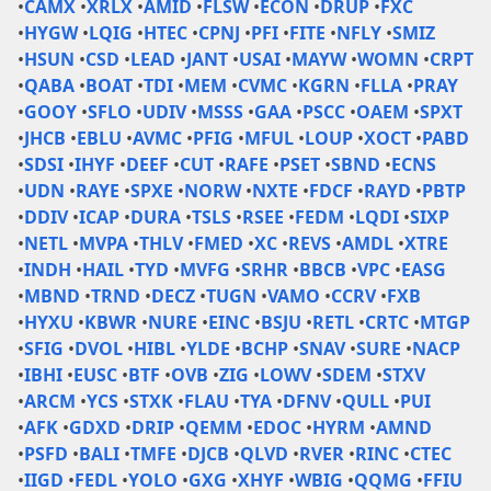
•
CAMX
•
XRLX
•
AMID
•
FLSW
•
ECON
•
DRUP
•
FXC
•
HYGW
•
LQIG
•
HTEC
•
CPNJ
•
PFI
•
FITE
•
NFLY
•
SMIZ
•
HSUN
•
CSD
•
LEAD
•
JANT
•
USAI
•
MAYW
•
WOMN
•
CRPT
•
QABA
•
BOAT
•
TDI
•
MEM
•
CVMC
•
KGRN
•
FLLA
•
PRAY
•
GOOY
•
SFLO
•
UDIV
•
MSSS
•
GAA
•
PSCC
•
OAEM
•
SPXT
•
JHCB
•
EBLU
•
AVMC
•
PFIG
•
MFUL
•
LOUP
•
XOCT
•
PABD
•
SDSI
•
IHYF
•
DEEF
•
CUT
•
RAFE
•
PSET
•
SBND
•
ECNS
•
UDN
•
RAYE
•
SPXE
•
NORW
•
NXTE
•
FDCF
•
RAYD
•
PBTP
•
DDIV
•
ICAP
•
DURA
•
TSLS
•
RSEE
•
FEDM
•
LQDI
•
SIXP
•
NETL
•
MVPA
•
THLV
•
FMED
•
XC
•
REVS
•
AMDL
•
XTRE
•
INDH
•
HAIL
•
TYD
•
MVFG
•
SRHR
•
BBCB
•
VPC
•
EASG
•
MBND
•
TRND
•
DECZ
•
TUGN
•
VAMO
•
CCRV
•
FXB
•
HYXU
•
KBWR
•
NURE
•
EINC
•
BSJU
•
RETL
•
CRTC
•
MTGP
•
SFIG
•
DVOL
•
HIBL
•
YLDE
•
BCHP
•
SNAV
•
SURE
•
NACP
•
IBHI
•
EUSC
•
BTF
•
OVB
•
ZIG
•
LOWV
•
SDEM
•
STXV
•
ARCM
•
YCS
•
STXK
•
FLAU
•
TYA
•
DFNV
•
QULL
•
PUI
•
AFK
•
GDXD
•
DRIP
•
QEMM
•
EDOC
•
HYRM
•
AMND
•
PSFD
•
BALI
•
TMFE
•
DJCB
•
QLVD
•
RVER
•
RINC
•
CTEC
•
IIGD
•
FEDL
•
YOLO
•
GXG
•
XHYF
•
WBIG
•
QQMG
•
FFIU