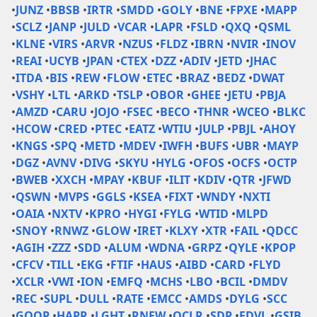
•
JUNZ
•
BBSB
•
IRTR
•
SMDD
•
GOLY
•
BNE
•
FPXE
•
MAPP
•
SCLZ
•
JANP
•
JULD
•
VCAR
•
LAPR
•
FSLD
•
QXQ
•
QSML
•
KLNE
•
VIRS
•
ARVR
•
NZUS
•
FLDZ
•
IBRN
•
NVIR
•
INOV
•
REAI
•
UCYB
•
JPAN
•
CTEX
•
DZZ
•
ADIV
•
JETD
•
JHAC
•
ITDA
•
BIS
•
REW
•
FLOW
•
ETEC
•
BRAZ
•
BEDZ
•
DWAT
•
VSHY
•
LTL
•
ARKD
•
TSLP
•
OBOR
•
GHEE
•
JETU
•
PBJA
•
AMZD
•
CARU
•
JOJO
•
FSEC
•
BECO
•
THNR
•
WCEO
•
BLKC
•
HCOW
•
CRED
•
PTEC
•
EATZ
•
WTIU
•
JULP
•
PBJL
•
AHOY
•
KNGS
•
SPQ
•
METD
•
MDEV
•
IWFH
•
BUFS
•
UBR
•
MAYP
•
DGZ
•
AVNV
•
DIVG
•
SKYU
•
HYLG
•
OFOS
•
OCFS
•
OCTP
•
BWEB
•
XXCH
•
MPAY
•
KBUF
•
ILIT
•
KDIV
•
QTR
•
JFWD
•
QSWN
•
MVPS
•
GGLS
•
KSEA
•
FIXT
•
WNDY
•
NXTI
•
OAIA
•
NXTV
•
KPRO
•
HYGI
•
FYLG
•
WTID
•
MLPD
•
SNOY
•
RNWZ
•
GLOW
•
IRET
•
KLXY
•
XTR
•
FAIL
•
QDCC
•
AGIH
•
ZZZ
•
SDD
•
ALUM
•
WDNA
•
GRPZ
•
QYLE
•
KPOP
•
CFCV
•
TILL
•
EKG
•
FTIF
•
HAUS
•
AIBD
•
CARD
•
FLYD
•
XCLR
•
VWI
•
ION
•
EMFQ
•
MCHS
•
LBO
•
BCIL
•
DMDV
•
REC
•
SUPL
•
DULL
•
RATE
•
EMCC
•
AMDS
•
DYLG
•
SCC
•
GOOP
•
HAPR
•
LGHT
•
RNEW
•
QCLR
•
SDP
•
FDVL
•
GSIB