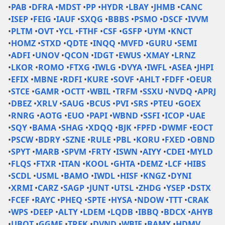
•
PAB
•
DFRA
•
MDST
•
PP
•
HYDR
•
LBAY
•
JHMB
•
CANC
•
ISEP
•
FEIG
•
IAUF
•
SXQG
•
BBBS
•
PSMO
•
DSCF
•
IVVM
•
PLTM
•
OVT
•
YCL
•
FTHF
•
CSF
•
GSFP
•
UYM
•
KNCT
•
HOMZ
•
STXD
•
QDTE
•
INQQ
•
MVFD
•
GURU
•
SEMI
•
ADFI
•
UNOV
•
QCON
•
IDGT
•
EWUS
•
XMAY
•
LRNZ
•
LKOR
•
ROMO
•
FTXG
•
IWLG
•
DVYA
•
IWFL
•
ASEA
•
JHPI
•
EFIX
•
MBNE
•
RDFI
•
KURE
•
SOVF
•
AHLT
•
FDFF
•
OEUR
•
STCE
•
GAMR
•
OCTT
•
WBIL
•
TRFM
•
SSXU
•
NVDQ
•
APRJ
•
DBEZ
•
XRLV
•
SAUG
•
BCUS
•
PVI
•
SRS
•
PTEU
•
GOEX
•
RNRG
•
AOTG
•
EUO
•
PAPI
•
WBND
•
SSFI
•
ICOP
•
UAE
•
SQY
•
BAMA
•
SHAG
•
XDQQ
•
BJK
•
FPFD
•
DWMF
•
EOCT
•
PSCW
•
BDRY
•
SZNE
•
RULE
•
PBL
•
KORU
•
FXED
•
OBND
•
SPYT
•
MARB
•
SPVM
•
FRTY
•
ISWN
•
AIYY
•
CDEI
•
MYLD
•
FLQS
•
FTXR
•
ITAN
•
KOOL
•
GHTA
•
DEMZ
•
LCF
•
HIBS
•
SCDL
•
USML
•
BAMO
•
IWDL
•
HISF
•
KNGZ
•
DYNI
•
XRMI
•
CARZ
•
SAGP
•
JUNT
•
UTSL
•
ZHDG
•
YSEP
•
DSTX
•
FCEF
•
RAYC
•
PHEQ
•
SPTE
•
HYSA
•
NDOW
•
TTT
•
CRAK
•
WPS
•
DEEP
•
ALTY
•
LDEM
•
LQDB
•
IBBQ
•
BDCX
•
AHYB
•
UBOT
•
GGME
•
TRFK
•
DVND
•
WBIF
•
BAMY
•
HDMV