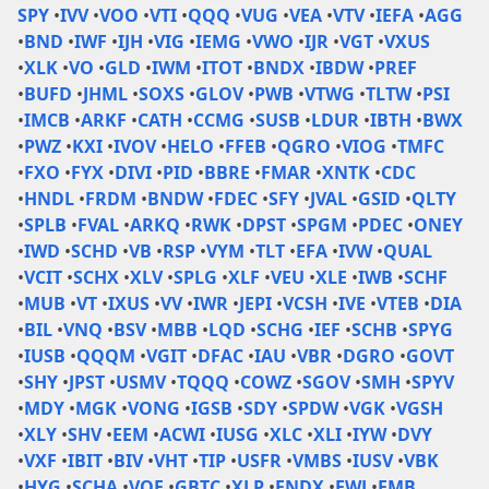
SPY
•
IVV
•
VOO
•
VTI
•
QQQ
•
VUG
•
VEA
•
VTV
•
IEFA
•
AGG
•
BND
•
IWF
•
IJH
•
VIG
•
IEMG
•
VWO
•
IJR
•
VGT
•
VXUS
•
XLK
•
VO
•
GLD
•
IWM
•
ITOT
•
BNDX
•
IBDW
•
PREF
•
BUFD
•
JHML
•
SOXS
•
GLOV
•
PWB
•
VTWG
•
TLTW
•
PSI
•
IMCB
•
ARKF
•
CATH
•
CCMG
•
SUSB
•
LDUR
•
IBTH
•
BWX
•
PWZ
•
KXI
•
IVOV
•
HELO
•
FFEB
•
QGRO
•
VIOG
•
TMFC
•
FXO
•
FYX
•
DIVI
•
PID
•
BBRE
•
FMAR
•
XNTK
•
CDC
•
HNDL
•
FRDM
•
BNDW
•
FDEC
•
SFY
•
JVAL
•
GSID
•
QLTY
•
SPLB
•
FVAL
•
ARKQ
•
RWK
•
DPST
•
SPGM
•
PDEC
•
ONEY
•
IWD
•
SCHD
•
VB
•
RSP
•
VYM
•
TLT
•
EFA
•
IVW
•
QUAL
•
VCIT
•
SCHX
•
XLV
•
SPLG
•
XLF
•
VEU
•
XLE
•
IWB
•
SCHF
•
MUB
•
VT
•
IXUS
•
VV
•
IWR
•
JEPI
•
VCSH
•
IVE
•
VTEB
•
DIA
•
BIL
•
VNQ
•
BSV
•
MBB
•
LQD
•
SCHG
•
IEF
•
SCHB
•
SPYG
•
IUSB
•
QQQM
•
VGIT
•
DFAC
•
IAU
•
VBR
•
DGRO
•
GOVT
•
SHY
•
JPST
•
USMV
•
TQQQ
•
COWZ
•
SGOV
•
SMH
•
SPYV
•
MDY
•
MGK
•
VONG
•
IGSB
•
SDY
•
SPDW
•
VGK
•
VGSH
•
XLY
•
SHV
•
EEM
•
ACWI
•
IUSG
•
XLC
•
XLI
•
IYW
•
DVY
•
VXF
•
IBIT
•
BIV
•
VHT
•
TIP
•
USFR
•
VMBS
•
IUSV
•
VBK
•
HYG
•
SCHA
•
VOE
•
GBTC
•
XLP
•
FNDX
•
EWJ
•
EMB