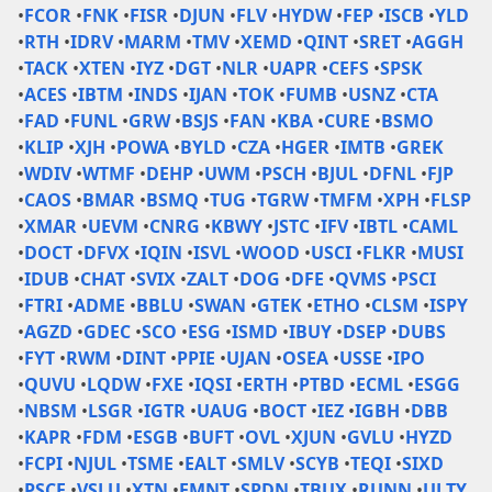
•
FCOR
•
FNK
•
FISR
•
DJUN
•
FLV
•
HYDW
•
FEP
•
ISCB
•
YLD
•
RTH
•
IDRV
•
MARM
•
TMV
•
XEMD
•
QINT
•
SRET
•
AGGH
•
TACK
•
XTEN
•
IYZ
•
DGT
•
NLR
•
UAPR
•
CEFS
•
SPSK
•
ACES
•
IBTM
•
INDS
•
IJAN
•
TOK
•
FUMB
•
USNZ
•
CTA
•
FAD
•
FUNL
•
GRW
•
BSJS
•
FAN
•
KBA
•
CURE
•
BSMO
•
KLIP
•
XJH
•
POWA
•
BYLD
•
CZA
•
HGER
•
IMTB
•
GREK
•
WDIV
•
WTMF
•
DEHP
•
UWM
•
PSCH
•
BJUL
•
DFNL
•
FJP
•
CAOS
•
BMAR
•
BSMQ
•
TUG
•
TGRW
•
TMFM
•
XPH
•
FLSP
•
XMAR
•
UEVM
•
CNRG
•
KBWY
•
JSTC
•
IFV
•
IBTL
•
CAML
•
DOCT
•
DFVX
•
IQIN
•
ISVL
•
WOOD
•
USCI
•
FLKR
•
MUSI
•
IDUB
•
CHAT
•
SVIX
•
ZALT
•
DOG
•
DFE
•
QVMS
•
PSCI
•
FTRI
•
ADME
•
BBLU
•
SWAN
•
GTEK
•
ETHO
•
CLSM
•
ISPY
•
AGZD
•
GDEC
•
SCO
•
ESG
•
ISMD
•
IBUY
•
DSEP
•
DUBS
•
FYT
•
RWM
•
DINT
•
PPIE
•
UJAN
•
OSEA
•
USSE
•
IPO
•
QUVU
•
LQDW
•
FXE
•
IQSI
•
ERTH
•
PTBD
•
ECML
•
ESGG
•
NBSM
•
LSGR
•
IGTR
•
UAUG
•
BOCT
•
IEZ
•
IGBH
•
DBB
•
KAPR
•
FDM
•
ESGB
•
BUFT
•
OVL
•
XJUN
•
GVLU
•
HYZD
•
FCPI
•
NJUL
•
TSME
•
EALT
•
SMLV
•
SCYB
•
TEQI
•
SIXD
•
PSCE
•
VSLU
•
XTN
•
EMNT
•
SPDN
•
TBUX
•
RUNN
•
ULTY