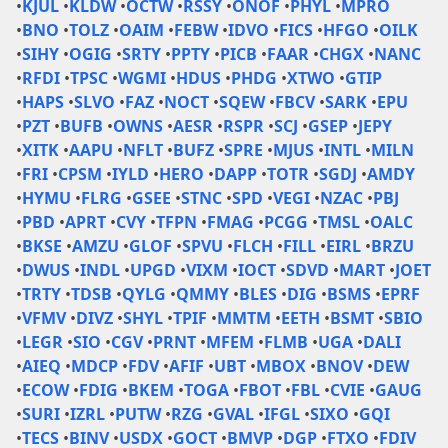
•
KJUL
•
KLDW
•
OCTW
•
RSSY
•
ONOF
•
PHYL
•
MPRO
•
BNO
•
TOLZ
•
OAIM
•
FEBW
•
IDVO
•
FICS
•
HFGO
•
OILK
•
SIHY
•
OGIG
•
SRTY
•
PPTY
•
PICB
•
FAAR
•
CHGX
•
NANC
•
RFDI
•
TPSC
•
WGMI
•
HDUS
•
PHDG
•
XTWO
•
GTIP
•
HAPS
•
SLVO
•
FAZ
•
NOCT
•
SQEW
•
FBCV
•
SARK
•
EPU
•
PZT
•
BUFB
•
OWNS
•
AESR
•
RSPR
•
SCJ
•
GSEP
•
JEPY
•
XITK
•
AAPU
•
NFLT
•
BUFZ
•
SPRE
•
MJUS
•
INTL
•
MILN
•
FRI
•
CPSM
•
IYLD
•
HERO
•
DAPP
•
TOTR
•
SGDJ
•
AMDY
•
HYMU
•
FLRG
•
GSEE
•
STNC
•
SPD
•
VEGI
•
NZAC
•
PBJ
•
PBD
•
APRT
•
CVY
•
TFPN
•
FMAG
•
PCGG
•
TMSL
•
OALC
•
BKSE
•
AMZU
•
GLOF
•
SPVU
•
FLCH
•
FILL
•
EIRL
•
BRZU
•
DWUS
•
INDL
•
UPGD
•
VIXM
•
IOCT
•
SDVD
•
MART
•
JOET
•
TRTY
•
TDSB
•
QYLG
•
QMMY
•
BLES
•
DIG
•
BSMS
•
EPRF
•
VFMV
•
DIVZ
•
SHYL
•
TPIF
•
MMTM
•
EETH
•
BSMT
•
SBIO
•
LEGR
•
SIO
•
CGV
•
PRNT
•
MFEM
•
FLMB
•
UGA
•
DALI
•
AIEQ
•
MDCP
•
FDV
•
AFIF
•
UBT
•
MBOX
•
BNOV
•
DEW
•
ECOW
•
FDIG
•
BKEM
•
TOGA
•
FBOT
•
FBL
•
CVIE
•
GAUG
•
SURI
•
IZRL
•
PUTW
•
RZG
•
GVAL
•
IFGL
•
SIXO
•
GQI
•
TECS
•
BINV
•
USDX
•
GOCT
•
BMVP
•
DGP
•
FTXO
•
FDIV