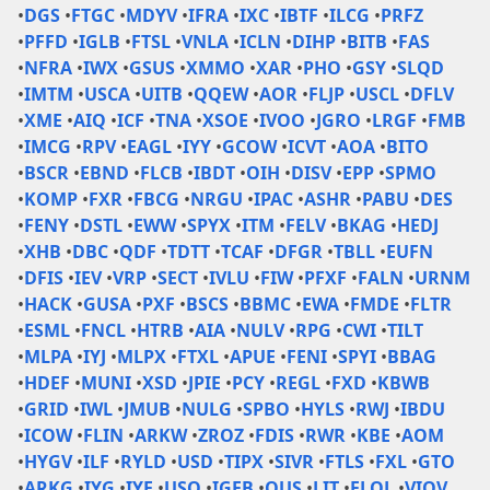
•
DGS
•
FTGC
•
MDYV
•
IFRA
•
IXC
•
IBTF
•
ILCG
•
PRFZ
•
PFFD
•
IGLB
•
FTSL
•
VNLA
•
ICLN
•
DIHP
•
BITB
•
FAS
•
NFRA
•
IWX
•
GSUS
•
XMMO
•
XAR
•
PHO
•
GSY
•
SLQD
•
IMTM
•
USCA
•
UITB
•
QQEW
•
AOR
•
FLJP
•
USCL
•
DFLV
•
XME
•
AIQ
•
ICF
•
TNA
•
XSOE
•
IVOO
•
JGRO
•
LRGF
•
FMB
•
IMCG
•
RPV
•
EAGL
•
IYY
•
GCOW
•
ICVT
•
AOA
•
BITO
•
BSCR
•
EBND
•
FLCB
•
IBDT
•
OIH
•
DISV
•
EPP
•
SPMO
•
KOMP
•
FXR
•
FBCG
•
NRGU
•
IPAC
•
ASHR
•
PABU
•
DES
•
FENY
•
DSTL
•
EWW
•
SPYX
•
ITM
•
FELV
•
BKAG
•
HEDJ
•
XHB
•
DBC
•
QDF
•
TDTT
•
TCAF
•
DFGR
•
TBLL
•
EUFN
•
DFIS
•
IEV
•
VRP
•
SECT
•
IVLU
•
FIW
•
PFXF
•
FALN
•
URNM
•
HACK
•
GUSA
•
PXF
•
BSCS
•
BBMC
•
EWA
•
FMDE
•
FLTR
•
ESML
•
FNCL
•
HTRB
•
AIA
•
NULV
•
RPG
•
CWI
•
TILT
•
MLPA
•
IYJ
•
MLPX
•
FTXL
•
APUE
•
FENI
•
SPYI
•
BBAG
•
HDEF
•
MUNI
•
XSD
•
JPIE
•
PCY
•
REGL
•
FXD
•
KBWB
•
GRID
•
IWL
•
JMUB
•
NULG
•
SPBO
•
HYLS
•
RWJ
•
IBDU
•
ICOW
•
FLIN
•
ARKW
•
ZROZ
•
FDIS
•
RWR
•
KBE
•
AOM
•
HYGV
•
ILF
•
RYLD
•
USD
•
TIPX
•
SIVR
•
FTLS
•
FXL
•
GTO
•
ARKG
•
IYG
•
IYE
•
USO
•
IGEB
•
QUS
•
LIT
•
FLQL
•
VIOV