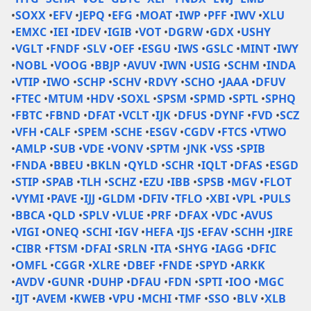
•
SOXX
•
EFV
•
JEPQ
•
EFG
•
MOAT
•
IWP
•
PFF
•
IWV
•
XLU
•
EMXC
•
IEI
•
IDEV
•
IGIB
•
VOT
•
DGRW
•
GDX
•
USHY
•
VGLT
•
FNDF
•
SLV
•
OEF
•
ESGU
•
IWS
•
GSLC
•
MINT
•
IWY
•
NOBL
•
VOOG
•
BBJP
•
AVUV
•
IWN
•
USIG
•
SCHM
•
INDA
•
VTIP
•
IWO
•
SCHP
•
SCHV
•
RDVY
•
SCHO
•
JAAA
•
DFUV
•
FTEC
•
MTUM
•
HDV
•
SOXL
•
SPSM
•
SPMD
•
SPTL
•
SPHQ
•
FBTC
•
FBND
•
DFAT
•
VCLT
•
IJK
•
DFUS
•
DYNF
•
FVD
•
SCZ
•
VFH
•
CALF
•
SPEM
•
SCHE
•
ESGV
•
CGDV
•
FTCS
•
VTWO
•
AMLP
•
SUB
•
VDE
•
VONV
•
SPTM
•
JNK
•
VSS
•
SPIB
•
FNDA
•
BBEU
•
BKLN
•
QYLD
•
SCHR
•
IQLT
•
DFAS
•
ESGD
•
STIP
•
SPAB
•
TLH
•
SCHZ
•
EZU
•
IBB
•
SPSB
•
MGV
•
FLOT
•
VYMI
•
PAVE
•
IJJ
•
GLDM
•
DFIV
•
TFLO
•
XBI
•
VPL
•
PULS
•
BBCA
•
QLD
•
SPLV
•
VLUE
•
PRF
•
DFAX
•
VDC
•
AVUS
•
VIGI
•
ONEQ
•
SCHI
•
IGV
•
HEFA
•
IJS
•
EFAV
•
SCHH
•
JIRE
•
CIBR
•
FTSM
•
DFAI
•
SRLN
•
ITA
•
SHYG
•
IAGG
•
DFIC
•
OMFL
•
CGGR
•
XLRE
•
DBEF
•
FNDE
•
SPYD
•
ARKK
•
AVDV
•
GUNR
•
DUHP
•
DFAU
•
FDN
•
SPTI
•
IOO
•
MGC
•
IJT
•
AVEM
•
KWEB
•
VPU
•
MCHI
•
TMF
•
SSO
•
BLV
•
XLB