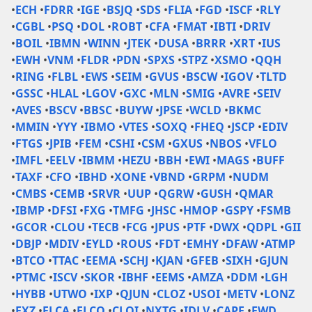
•
ECH
•
FDRR
•
IGE
•
BSJQ
•
SDS
•
FLIA
•
FGD
•
ISCF
•
RLY
•
CGBL
•
PSQ
•
DOL
•
ROBT
•
CFA
•
FMAT
•
IBTI
•
DRIV
•
BOIL
•
IBMN
•
WINN
•
JTEK
•
DUSA
•
BRRR
•
XRT
•
IUS
•
EWH
•
VNM
•
FLDR
•
PDN
•
SPXS
•
STPZ
•
XSMO
•
QQH
•
RING
•
FLBL
•
EWS
•
SEIM
•
GVUS
•
BSCW
•
IGOV
•
TLTD
•
GSSC
•
HLAL
•
LGOV
•
GXC
•
MLN
•
SMIG
•
AVRE
•
SEIV
•
AVES
•
BSCV
•
BBSC
•
BUYW
•
JPSE
•
WCLD
•
BKMC
•
MMIN
•
YYY
•
IBMO
•
VTES
•
SOXQ
•
FHEQ
•
JSCP
•
EDIV
•
FTGS
•
JPIB
•
FEM
•
CSHI
•
CSM
•
GXUS
•
NBOS
•
VFLO
•
IMFL
•
EELV
•
IBMM
•
HEZU
•
BBH
•
EWI
•
MAGS
•
BUFF
•
TAXF
•
CFO
•
IBHD
•
XONE
•
VBND
•
GRPM
•
NUDM
•
CMBS
•
CEMB
•
SRVR
•
UUP
•
QGRW
•
GUSH
•
QMAR
•
IBMP
•
DFSI
•
FXG
•
TMFG
•
JHSC
•
HMOP
•
GSPY
•
FSMB
•
GCOR
•
CLOU
•
TECB
•
FCG
•
JPUS
•
PTF
•
DWX
•
QDPL
•
GII
•
DBJP
•
MDIV
•
EYLD
•
ROUS
•
FDT
•
EMHY
•
DFAW
•
ATMP
•
BTCO
•
TTAC
•
EEMA
•
SCHJ
•
KJAN
•
GFEB
•
SIXH
•
GJUN
•
PTMC
•
ISCV
•
SKOR
•
IBHF
•
EEMS
•
AMZA
•
DDM
•
LGH
•
HYBB
•
UTWO
•
IXP
•
QJUN
•
CLOZ
•
USOI
•
METV
•
LONZ
•
FXZ
•
FLCA
•
FLCO
•
CLOI
•
NXTG
•
IDLV
•
CAPE
•
EWD