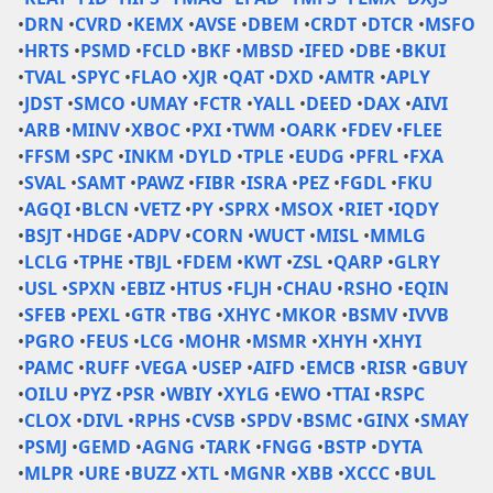
•
DRN
•
CVRD
•
KEMX
•
AVSE
•
DBEM
•
CRDT
•
DTCR
•
MSFO
•
HRTS
•
PSMD
•
FCLD
•
BKF
•
MBSD
•
IFED
•
DBE
•
BKUI
•
TVAL
•
SPYC
•
FLAO
•
XJR
•
QAT
•
DXD
•
AMTR
•
APLY
•
JDST
•
SMCO
•
UMAY
•
FCTR
•
YALL
•
DEED
•
DAX
•
AIVI
•
ARB
•
MINV
•
XBOC
•
PXI
•
TWM
•
OARK
•
FDEV
•
FLEE
•
FFSM
•
SPC
•
INKM
•
DYLD
•
TPLE
•
EUDG
•
PFRL
•
FXA
•
SVAL
•
SAMT
•
PAWZ
•
FIBR
•
ISRA
•
PEZ
•
FGDL
•
FKU
•
AGQI
•
BLCN
•
VETZ
•
PY
•
SPRX
•
MSOX
•
RIET
•
IQDY
•
BSJT
•
HDGE
•
ADPV
•
CORN
•
WUCT
•
MISL
•
MMLG
•
LCLG
•
TPHE
•
TBJL
•
FDEM
•
KWT
•
ZSL
•
QARP
•
GLRY
•
USL
•
SPXN
•
EBIZ
•
HTUS
•
FLJH
•
CHAU
•
RSHO
•
EQIN
•
SFEB
•
PEXL
•
GTR
•
TBG
•
XHYC
•
MKOR
•
BSMV
•
IVVB
•
PGRO
•
FEUS
•
LCG
•
MOHR
•
MSMR
•
XHYH
•
XHYI
•
PAMC
•
RUFF
•
VEGA
•
USEP
•
AIFD
•
EMCB
•
RISR
•
GBUY
•
OILU
•
PYZ
•
PSR
•
WBIY
•
XYLG
•
EWO
•
TTAI
•
RSPC
•
CLOX
•
DIVL
•
RPHS
•
CVSB
•
SPDV
•
BSMC
•
GINX
•
SMAY
•
PSMJ
•
GEMD
•
AGNG
•
TARK
•
FNGG
•
BSTP
•
DYTA
•
MLPR
•
URE
•
BUZZ
•
XTL
•
MGNR
•
XBB
•
XCCC
•
BUL