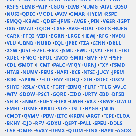
•
RSPS
•
LEMB
•
WIP
•
CGDG
•
DIVB
•
NUMG
•
AIVL
•
IQSU
•
NUSI
•
QDEC
•
MODL
•
AVIV
•
GMAR
•
HYEM
•
RSPD
•
EMQQ
•
KBWD
•
QDEF
•
JPME
•
AVGE
•
JPIN
•
VGSR
•
IGPT
•
IXG
•
DMAR
•
LQDH
•
CXSE
•
AVSF
•
DIAL
•
DGRS
•
BUFG
•
CARK
•
FTQI
•
VIDI
•
BGRN
•
LRGE
•
HEWJ
•
RFG
•
NVDU
•
VLU
•
UBND
•
NUBD
•
EQL
•
JPRE
•
TZA
•
GINN
•
DRLL
•
XSW
•
JUST
•
EZBC
•
ERX
•
JSMD
•
FWD
•
QVAL
•
FFLC
•
TBT
•
XDEC
•
FNGO
•
EPOL
•
INCO
•
SMRI
•
GMF
•
FM
•
PSFF
•
CDL
•
SMOT
•
HCMT
•
PALC
•
VFQY
•
URNJ
•
FXY
•
FSMD
•
HTAB
•
NUMV
•
FEMS
•
HAPI
•
KCE
•
NTSI
•
JUCY
•
JPEM
•
BIBL
•
APRW
•
PFLD
•
FNY
•
IDHQ
•
DTH
•
DDEC
•
OSCV
•
SHYD
•
XSLV
•
CVLC
•
TGRT
•
IBMQ
•
FLRT
•
FFLG
•
AVLC
•
WTV
•
SDOW
•
PSCT
•
GQRE
•
EIDO
•
URTY
•
IBD
•
DFSB
•
SFLR
•
GNMA
•
FDHY
•
EIPX
•
CWEB
•
VXX
•
KBWP
•
DWLD
•
EMHC
•
USMF
•
BNKU
•
SIZE
•
TSLT
•
HYGH
•
JNUG
•
CMDT
•
QVMM
•
PBW
•
IETC
•
KRBN
•
ARGT
•
FEPI
•
CLOA
•
BKHY
•
DJD
•
RFV
•
GDXU
•
QSPT
•
PALL
•
SPEU
•
DDLS
•
CSB
•
OMFS
•
SVXY
•
REMX
•
QTUM
•
FINX
•
BAPR
•
AGOX