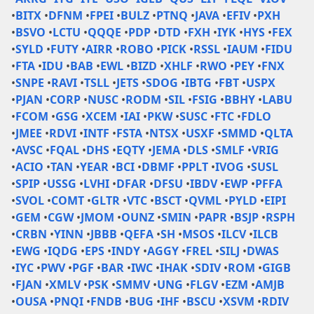
•
BITX
•
DFNM
•
FPEI
•
BULZ
•
PTNQ
•
JAVA
•
EFIV
•
PXH
•
BSVO
•
LCTU
•
QQQE
•
PDP
•
DTD
•
FXH
•
IYK
•
HYS
•
FEX
•
SYLD
•
FUTY
•
AIRR
•
ROBO
•
PICK
•
RSSL
•
IAUM
•
FIDU
•
FTA
•
IDU
•
BAB
•
EWL
•
BIZD
•
XHLF
•
RWO
•
PEY
•
FNX
•
SNPE
•
RAVI
•
TSLL
•
JETS
•
SDOG
•
IBTG
•
FBT
•
USPX
•
PJAN
•
CORP
•
NUSC
•
RODM
•
SIL
•
FSIG
•
BBHY
•
LABU
•
FCOM
•
GSG
•
XCEM
•
IAI
•
PKW
•
SUSC
•
FTC
•
FDLO
•
JMEE
•
RDVI
•
INTF
•
FSTA
•
NTSX
•
USXF
•
SMMD
•
QLTA
•
AVSC
•
FQAL
•
DHS
•
EQTY
•
JEMA
•
DLS
•
SMLF
•
VRIG
•
ACIO
•
TAN
•
YEAR
•
BCI
•
DBMF
•
PPLT
•
IVOG
•
SUSL
•
SPIP
•
USSG
•
LVHI
•
DFAR
•
DFSU
•
IBDV
•
EWP
•
PFFA
•
SVOL
•
COMT
•
GLTR
•
VTC
•
BSCT
•
QVML
•
PYLD
•
EIPI
•
GEM
•
CGW
•
JMOM
•
OUNZ
•
SMIN
•
PAPR
•
BSJP
•
RSPH
•
CRBN
•
YINN
•
JBBB
•
QEFA
•
SH
•
MSOS
•
ILCV
•
ILCB
•
EWG
•
IQDG
•
EPS
•
INDY
•
AGGY
•
FREL
•
SILJ
•
DWAS
•
IYC
•
PWV
•
PGF
•
BAR
•
IWC
•
IHAK
•
SDIV
•
ROM
•
GIGB
•
FJAN
•
XMLV
•
PSK
•
SMMV
•
UNG
•
FLGV
•
EZM
•
AMJB
•
OUSA
•
PNQI
•
FNDB
•
BUG
•
IHF
•
BSCU
•
XSVM
•
RDIV