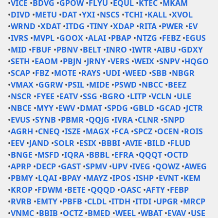
•
VICE
•
BDVG
•
GPOW
•
FLYU
•
EQUL
•
KTEC
•
MKAM
•
DIVD
•
METU
•
DAT
•
YXI
•
NSCS
•
TCHI
•
KALL
•
XVOL
•
WRND
•
XDAT
•
ITDG
•
TINY
•
XDAP
•
RITA
•
PWER
•
EV
•
IVRS
•
MVPL
•
GOOX
•
ALAI
•
PBAP
•
NTZG
•
FEBZ
•
EGUS
•
MID
•
FBUF
•
PBNV
•
BELT
•
INRO
•
IWTR
•
AIBU
•
GDXY
•
SETH
•
EAOM
•
PBJN
•
JRNY
•
VERS
•
WEIX
•
SNPV
•
HQGO
•
SCAP
•
FBZ
•
MOTE
•
RAYS
•
UDI
•
WEED
•
SBB
•
NBGR
•
VMAX
•
GGRW
•
PSIL
•
MIDE
•
PSWD
•
NBCC
•
BEEZ
•
NSCR
•
FYEE
•
EATV
•
SSG
•
BGRO
•
LITP
•
VCLN
•
ULE
•
NBCE
•
MYY
•
EWV
•
DMAT
•
SPDG
•
GBLD
•
GCAD
•
JCTR
•
EVUS
•
SYNB
•
PBMR
•
QQJG
•
IVRA
•
CLNR
•
SNPD
•
AGRH
•
CNEQ
•
ISZE
•
MAGX
•
FCA
•
SPCZ
•
OCEN
•
ROIS
•
EEV
•
JAND
•
SOLR
•
ESIX
•
BBBI
•
AVIE
•
BILD
•
FLUD
•
BNGE
•
MSFD
•
IQRA
•
BBBL
•
EFRA
•
QQQT
•
OCTD
•
APRP
•
DECP
•
GAST
•
SPMV
•
UPV
•
IVEG
•
QOWZ
•
AWEG
•
PBMY
•
LQAI
•
BPAY
•
MAYZ
•
IPOS
•
ISHP
•
EVNT
•
KEM
•
KROP
•
FDWM
•
BETE
•
QQQD
•
OASC
•
AFTY
•
FEBP
•
RVRB
•
EMTY
•
PBFB
•
CLDL
•
ITDH
•
ITDI
•
UPGR
•
MRCP
•
VNMC
•
BBIB
•
OCTZ
•
BMED
•
WEEL
•
WBAT
•
EVAV
•
USE