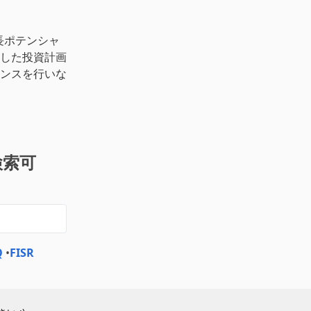
長ポテンシャ
した投資計画
ンスを行いな
検索可
Q
•
FISR