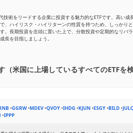
世代技術をリードする企業に投資する魅力的なETFです。高い成
で、ハイリスク・ハイリターンの性質を持つため、しっかりと
す。長期投資を念頭に置いた上で、分散投資や定期的なリバラ
成長を目指しましょう。
探す（米国に上場しているすべてのETFを
RNB
•
GGRW
•
MDEV
•
QVOY
•
IHDG
•
KJUN
•
ESGY
•
BILD
•
JUL
N
•
IPPP