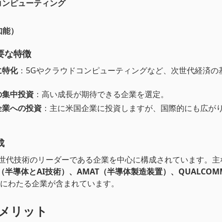
コンピューティング
知能）
要な特徴
に特化
：5Gやクラウドコンピューティングなど、次世代経済の
。
の集中投資
：高い成長が期待できる企業を選定。
企業への投資
：主に米国企業に投資しますが、国際的にも広が
成
次世代技術のリーダーである企業を中心に構成されています。主
IA（半導体とAI技術）、AMAT（半導体製造装置）、QUALCO
にわたる企業が含まれています。
のメリット