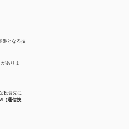
基盤となる技
りがありま
な投資先に
MM（通信技