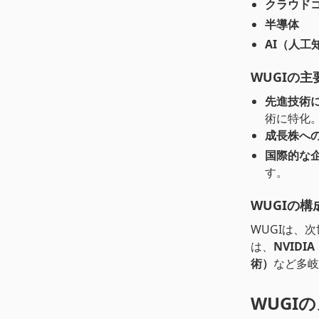
クラウド
半導体
AI（人工
WUGIの主
先進技術
術に特化
成長株へ
国際的な
す。
WUGIの構
WUGIは、
は、
NVID
術）
など多岐
WUGI