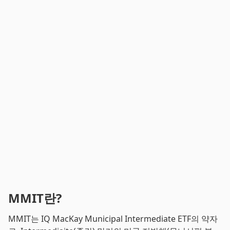
MMIT란?
MMIT는 IQ MacKay Municipal Intermediate ETF의 약자