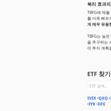
복리 효과의
TBFG에 매
를 더욱 빠르
게 매우 유용
TBFG는 높
을 추구하는 
여 투자 계획
ETF 찾
SVIX
•
QXQ
•
•
IYR
•
DFE