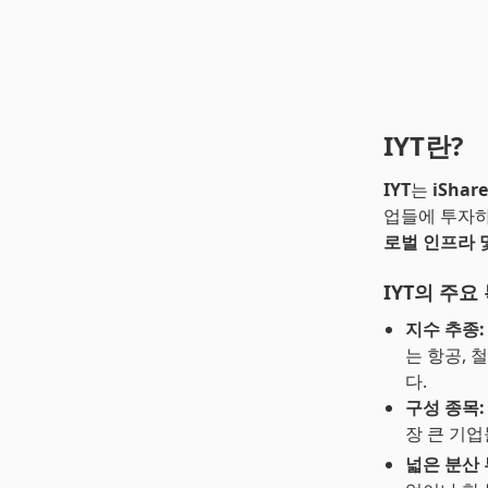
IYT란?
IYT
는
iShare
업들에 투자하
로벌 인프라 및
IYT의 주요
지수 추종:
는 항공, 
다.
구성 종목:
장 큰 기
넓은 분산 