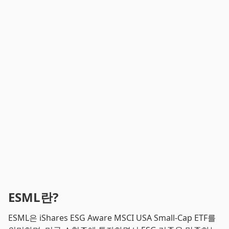
ESML란?
ESML은 iShares ESG Aware MSCI USA Small-Cap ETF를