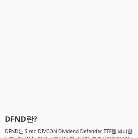
DFND란?
DFND는 Siren DIVCON Dividend Defender ETF를 의미합