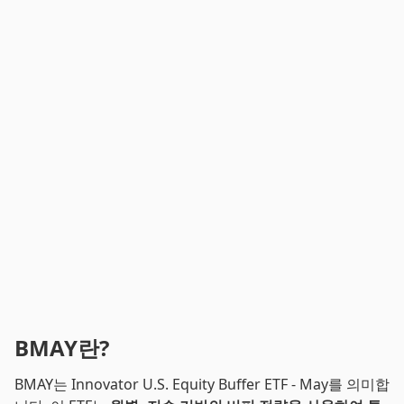
BMAY란?
BMAY는 Innovator U.S. Equity Buffer ETF - May를 의미합