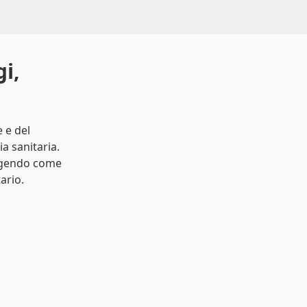
i,
 e del
a sanitaria.
ergendo come
ario.