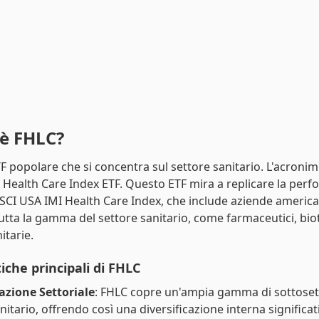
'è FHLC?
F popolare che si concentra sul settore sanitario. L'acronim
I Health Care Index ETF. Questo ETF mira a replicare la per
MSCI USA IMI Health Care Index, che include aziende americ
utta la gamma del settore sanitario, come farmaceutici, bio
itarie.
iche principali di FHLC
cazione Settoriale
: FHLC copre un'ampia gamma di sottosett
nitario, offrendo così una diversificazione interna significat