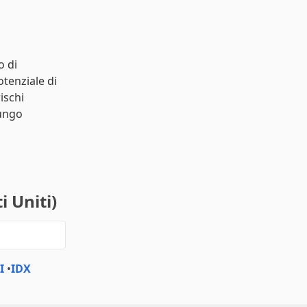
o di
otenziale di
ischi
lungo
i Uniti)
I
•
IDX