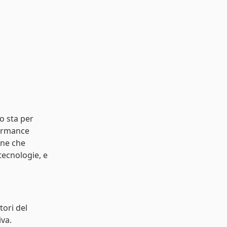
o sta per
formance
ane che
tecnologie, e
ori del
iva.