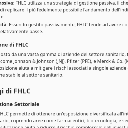
assiva
: FHLC utilizza una strategia di gestione passiva, il che
di replicare il più fedelmente possibile l'andamento dell'ind
te.
ità
: Essendo gestito passivamente, FHLC tende ad avere co
relativamente basse.
one di FHLC
sto da una vasta gamma di aziende del settore sanitario, t
come Johnson & Johnson (JNJ), Pfizer (PFE), e Merck & Co. 
izione aiuta a mitigare i rischi associati a singole aziende 
e stabile al settore sanitario.
i di FHLC
zione Settoriale
FHLC permette di ottenere un'esposizione diversificata all'in
tario, coprendo aree come farmaceutici, biotecnologia, e serv
ificazione aiuta a ridurre il rischio complessivo dell'invest