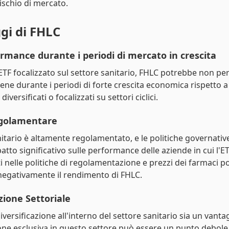
 rischio di mercato.
gi di FHLC
rmance durante i periodi di mercato in crescita
TF focalizzato sul settore sanitario, FHLC potrebbe non p
bene durante i periodi di forte crescita economica rispetto a
versificati o focalizzati su settori ciclici.
egolamentare
anitario è altamente regolamentato, e le politiche governati
tto significativo sulle performance delle aziende in cui l'ET
nelle politiche di regolamentazione e prezzi dei farmaci 
negativamente il rendimento di FHLC.
ione Settoriale
versificazione all'interno del settore sanitario sia un vantag
ne esclusiva in questo settore può essere un punto debole.