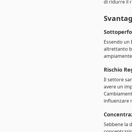
di ridurre il
Svantag
Sottoperfo
Essendo un E
altrettanto 
ampiamente di
Rischio R
Il settore s
avere un impa
Cambiamenti 
influenzare 
Concentraz
Sebbene la di
concentrazio