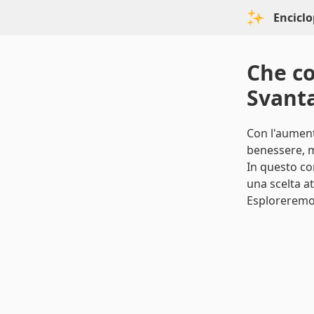
Enciclo
Che co
Svanta
Con l'aument
benessere, mo
In questo co
una scelta at
Esploreremo c