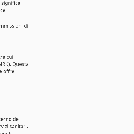
 significa
ice
mmissioni di
ra cui
(MRK). Questa
e offre
terno del
izi sanitari.
imento,