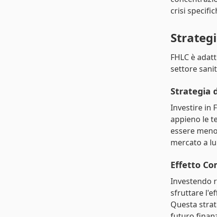
crisi specifi
Strateg
FHLC è adatt
settore sani
Strategia 
Investire in
appieno le te
essere meno v
mercato a l
Effetto C
Investendo r
sfruttare l'
Questa strat
futuro finan