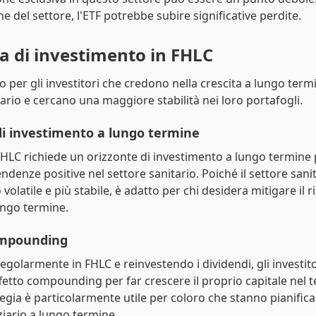
che del settore, l'ETF potrebbe subire significative perdite.
ia di investimento in FHLC
o per gli investitori che credono nella crescita a lungo term
tario e cercano una maggiore stabilità nei loro portafogli.
di investimento a lungo termine
 FHLC richiede un orizzonte di investimento a lungo termine 
ndenze positive nel settore sanitario. Poiché il settore sani
olatile e più stabile, è adatto per chi desidera mitigare il ri
ungo termine.
ompounding
egolarmente in FHLC e reinvestendo i dividendi, gli investi
effetto compounding per far crescere il proprio capitale nel 
egia è particolarmente utile per coloro che stanno pianifica
ziario a lungo termine.