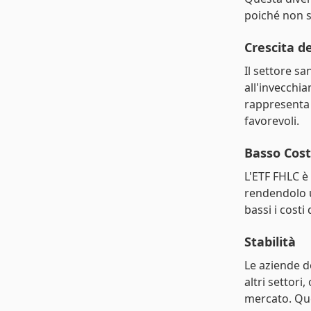
poiché non s
Crescita d
Il settore sa
all'invecchi
rappresenta
favorevoli.
Basso Cos
L'ETF FHLC è
rendendolo u
bassi i costi
Stabilità
Le aziende d
altri settori
mercato. Que