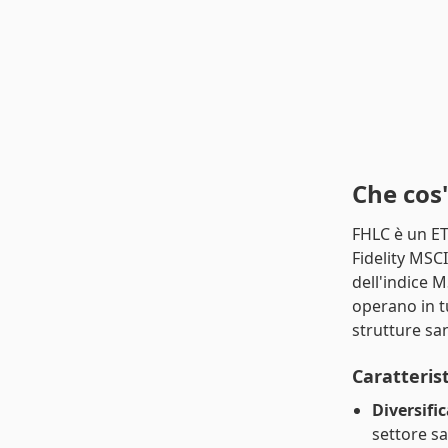
Che cos
FHLC è un ET
Fidelity MSC
dell'indice 
operano in t
strutture san
Caratterist
Diversifi
settore sa