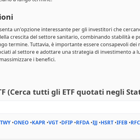
ioni
enta un'opzione interessante per gli investitori che cercan
ella crescita del settore sanitario, combinando stabilità e p
ungo termine. Tuttavia, è importante essere consapevoli dei r
ociati al settore e adottare una strategia di investimento a 
massimizzare i benefici.
F (Cerca tutti gli ETF quotati negli Stat
XTWY
•
ONEO
•
KAPR
•
VGT
•
DFIP
•
RFDA
•
IJJ
•
HSRT
•
IFEB
•
RFC