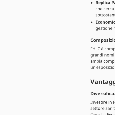
Replica P
che cerca 
sottostan
Economic
gestione 
Composizi
FHLC è compo
grandi nomi 
ampia compos
un'esposizion
Vantagg
Diversifica
Investire in 
settore sani
Questa divers