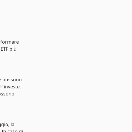
erformare
 ETF più
ve possono
F investe.
possono
gio, la
 In caso di