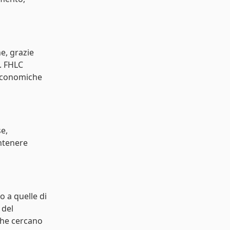
ne, grazie
. FHLC
economiche
e,
ntenere
o a quelle di
 del
che cercano