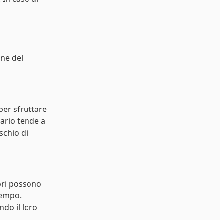
ine del
per sfruttare
tario tende a
schio di
tori possono
tempo.
ndo il loro