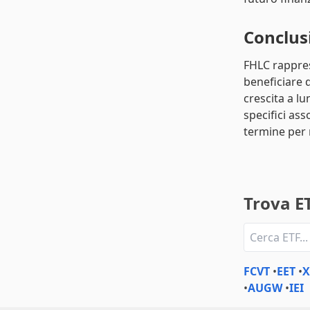
Conclus
FHLC rappres
beneficiare d
crescita a l
specifici ass
termine per 
Trova ET
FCVT
•
EET
•
•
AUGW
•
IEI